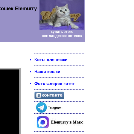
кошек Elemurry
купить этого
шотландского котенка
Коты для вязки
Наши кошки
Фотогалерея котят