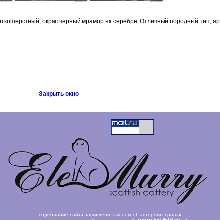
откошерстный, окрас черный мрамор на серебре. Отличный породный тип, яр
Закрыть окно
содержание сайта защищено законом об авторских правах