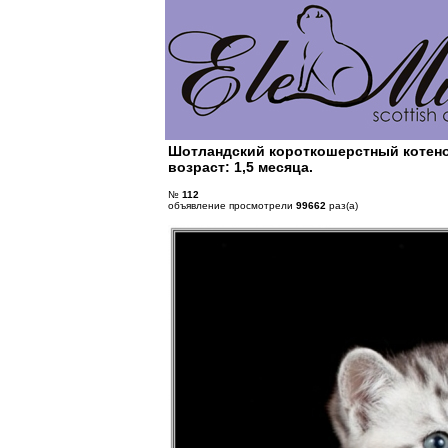
Шотландский короткошерстный котенок
возраст: 1,5 месяца.
№
112
объявление просмотрели
99662
раз(а)