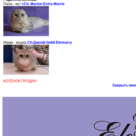
Папа - кот
I.Ch. Marion Extra Murris
Мама - кошка
Ch.Quendi Goldi Elemurry
КОТЁНОК ПРОДАН
Закрыть окн