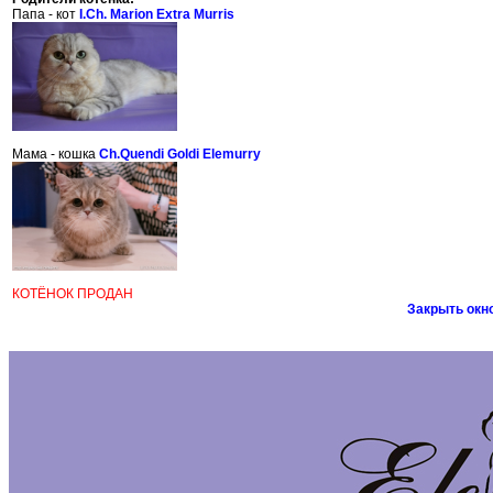
Папа - кот
I.Ch. Marion Extra Murris
Мама - кошка
Ch.Quendi Goldi Elemurry
КОТЁНОК ПРОДАН
Закрыть окн