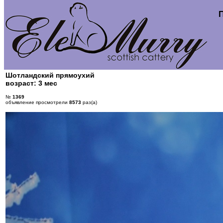
Шотландский прямоухий
возраст: 3 мес
№
1369
объявление просмотрели
8573
раз(а)