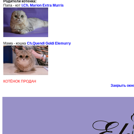
Родители котенка:
Папа - кот
I.Ch. Marion Extra Murris
Мама - кошка
Ch.Quendi Goldi Elemurry
КОТЁНОК ПРОДАН
Закрыть окн