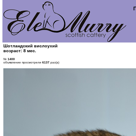
Шотландский вислоухий
возраст: 8 мес.
№
1400
объявление просмотрели
6137
раз(а)