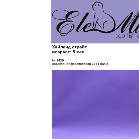
Хайленд страйт
возраст: 5 мес
№
1429
объявление просмотрели
3971
раз(а)