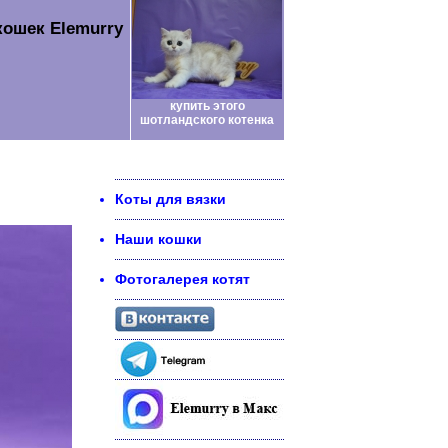
кошек Elemurry
купить этого
шотландского котенка
Коты для вязки
Наши кошки
Фотогалерея котят