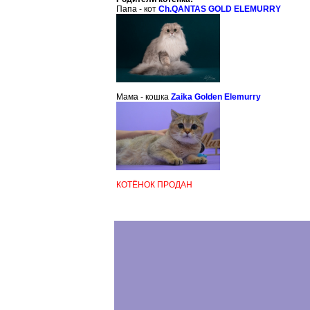
Папа - кот
Ch.QANTAS GOLD ELEMURRY
Мама - кошка
Zaika Golden Elemurry
КОТЁНОК ПРОДАН