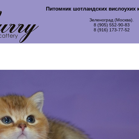
Питомник шотландских вислоухих 
Зеленоград (Москва).
8 (905) 552-90-83
8 (916) 173-77-52