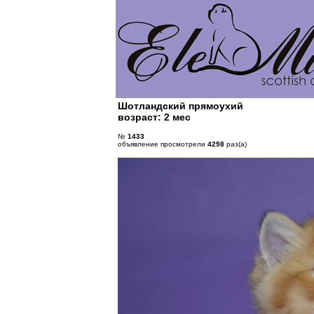
Шотландский прямоухий
возраст: 2 мес
№
1433
объявление просмотрели
4298
раз(а)