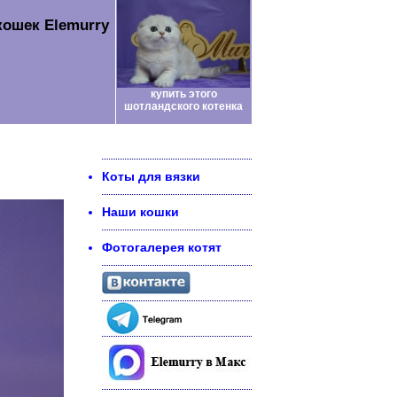
кошек Elemurry
купить этого
шотландского котенка
Коты для вязки
Наши кошки
Фотогалерея котят