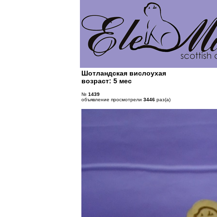
Шотландская вислоухая
возраст: 5 мес
№
1439
объявление просмотрели
3446
раз(а)