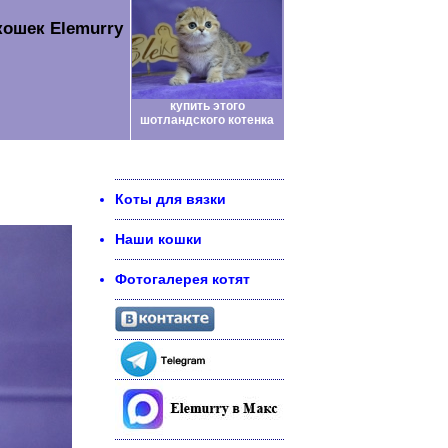
кошек Elemurry
купить этого
шотландского котенка
Коты для вязки
Наши кошки
Фотогалерея котят