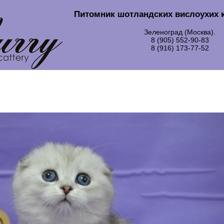
Питомник шотландских вислоухих 
Зеленоград (Москва).
8 (905) 552-90-83
8 (916) 173-77-52