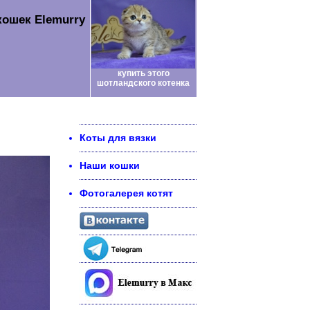
кошек Elemurry
купить этого
шотландского котенка
Коты для вязки
Наши кошки
Фотогалерея котят