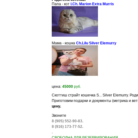
Папа - кот
I.Ch. Marion Extra Murris
Мама - кошка
Ch.Lilu Silver Elemurry
цена:
45000
руб.
Скоттиш страйт кошечка S... Silver Elemurry. Род
Приготовим подарки и документы (метрика и ве
цену.
Звоните
8 (905) 552-90-83.
8 (916) 173-77-52.
.
СВОБОДНА ДЛЯ РЕЗЕРВИРОВАНИЯ