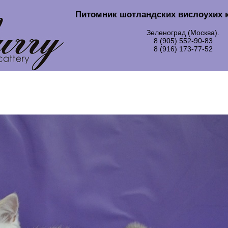
Питомник шотландских вислоухих 
Зеленоград (Москва).
8 (905) 552-90-83
8 (916) 173-77-52