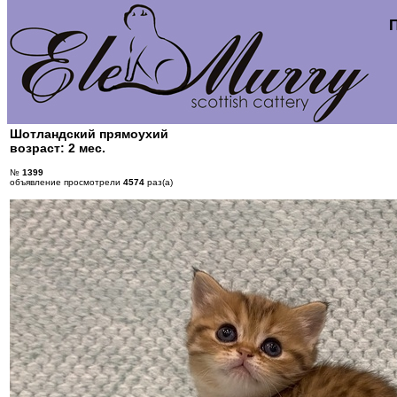
Шотландский прямоухий
возраст: 2 мес.
№
1399
объявление просмотрели
4574
раз(а)