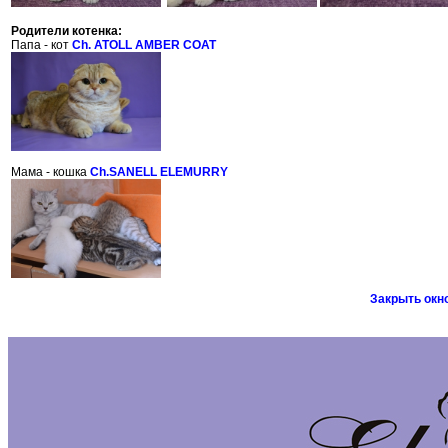
Родители котенка:
Папа - кот
Ch. ATOLL AMBER COAT
Мама - кошка
Ch.SANELL ELEMURRY
Закрыть окн