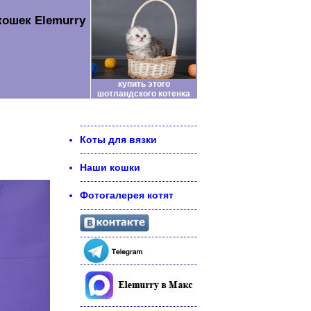
кошек Elemurry
купить этого
шотландского котенка
Коты для вязки
Наши кошки
Фотогалерея котят