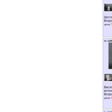
Шотл
Возр
цена:
№
139
Висл
котен
Возр
цена: