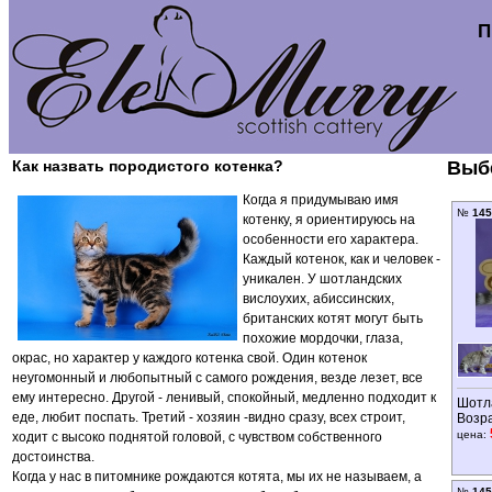
П
Как назвать породистого котенка?
Выбе
Когда я придумываю имя
№
145
котенку, я ориентируюсь на
особенности его характера.
Каждый котенок, как и человек -
уникален. У шотландских
вислоухих, абиссинских,
британских котят могут быть
похожие мордочки, глаза,
окрас, но характер у каждого котенка свой. Один котенок
неугомонный и любопытный с самого рождения, везде лезет, все
ему интересно. Другой - ленивый, спокойный, медленно подходит к
Шотл
еде, любит поспать. Третий - хозяин -видно сразу, всех строит,
Возр
цена:
ходит с высоко поднятой головой, с чувством собственного
достоинства.
Когда у нас в питомнике рождаются котята, мы их не называем, а
№
145