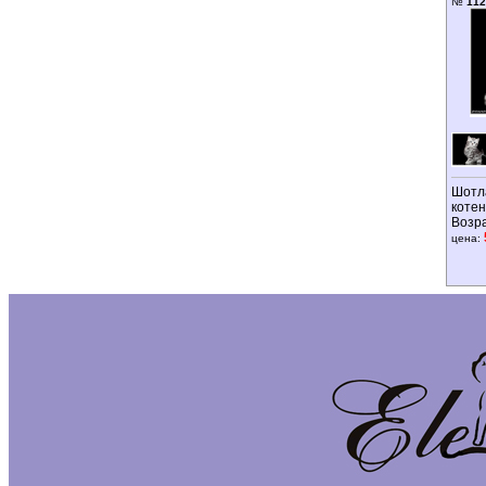
№
112
Шотл
котен
Возр
цена: