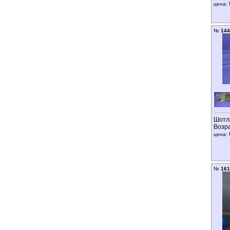
цена:
№
144
Шотл
Возр
цена:
№
161