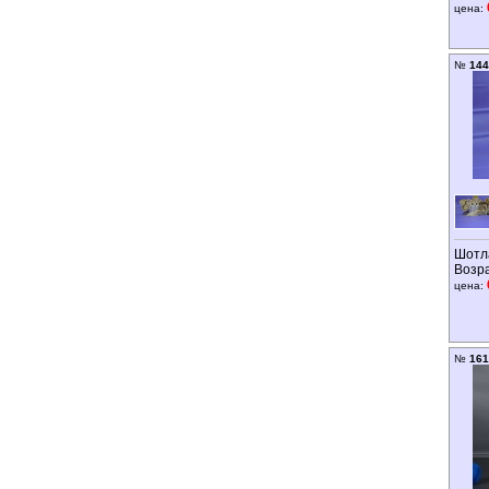
цена:
№
144
Шотл
Возр
цена:
№
161