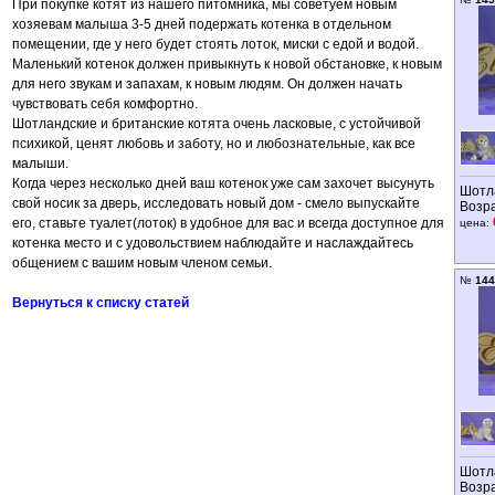
При покупке котят из нашего питомника, мы советуем новым
хозяевам малыша 3-5 дней подержать котенка в отдельном
помещении, где у него будет стоять лоток, миски с едой и водой.
Маленький котенок должен привыкнуть к новой обстановке, к новым
для него звукам и запахам, к новым людям. Он должен начать
чувствовать себя комфортно.
Шотландские и британские котята очень ласковые, с устойчивой
психикой, ценят любовь и заботу, но и любознательные, как все
малыши.
Когда через несколько дней ваш котенок уже сам захочет высунуть
Шотл
свой носик за дверь, исследовать новый дом - смело выпускайте
Возр
его, ставьте туалет(лоток) в удобное для вас и всегда доступное для
цена:
котенка место и с удовольствием наблюдайте и наслаждайтесь
общением с вашим новым членом семьи.
№
144
Вернуться к списку статей
Шотл
Возр