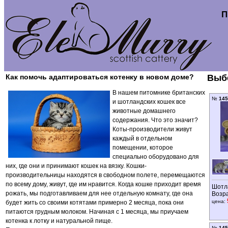
П
Как помочь адаптироваться котенку в новом доме?
Выбе
В нашем питомнике британских
№
145
и шотландских кошек все
животные домашнего
содержания. Что это значит?
Коты-производители живут
каждый в отдельном
помещении, которое
специально оборудовано для
них, где они и принимают кошек на вязку. Кошки-
производительницы находятся в свободном полете, перемещаются
по всему дому, живут, где им нравится. Когда кошке приходит время
Шотл
рожать, мы подготавливаем для нее отдельную комнату, где она
Возр
цена:
будет жить со своими котятами примерно 2 месяца, пока они
питаются грудным молоком. Начиная с 1 месяца, мы приучаем
котенка к лотку и натуральной пище.
№
145