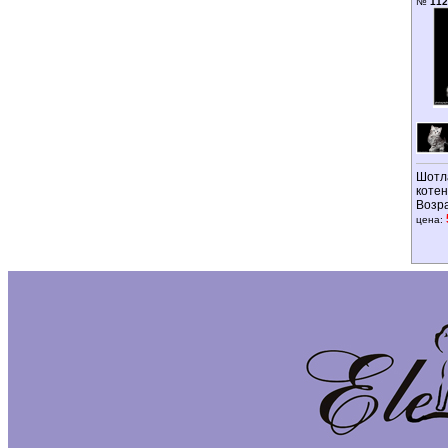
№
112
Шотл
котен
Возр
цена: