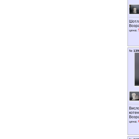
Шотл
Возр
цена:
№
139
Висл
котен
Возр
цена: