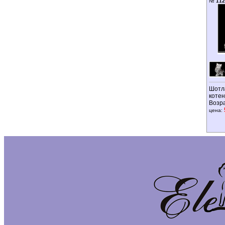
№
112
Шотл
котен
Возр
цена: