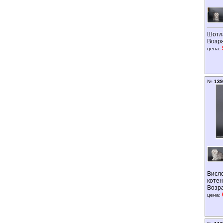
Шотл
Возр
цена:
№
139
Висл
котен
Возр
цена: